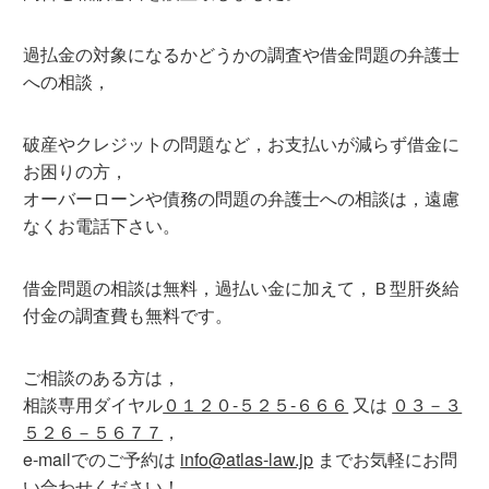
過払金の対象になるかどうかの調査や借金問題の弁護士
への相談，
破産やクレジットの問題など，お支払いが減らず借金に
お困りの方，
オーバーローンや債務の問題の弁護士への相談は，遠慮
なくお電話下さい。
借金問題の相談は無料，過払い金に加えて，Ｂ型肝炎給
付金の調査費も無料です。
ご相談のある方は，
相談専用ダイヤル
０１２０-５２５-６６６
又は
０３－３
５２６－５６７７
，
e-mailでのご予約は
info@atlas-law.jp
までお気軽にお問
い合わせください！