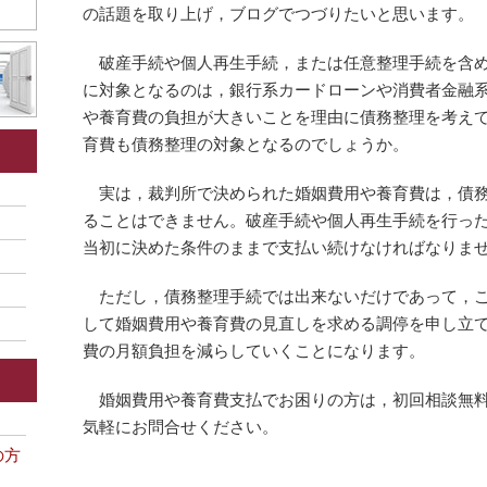
の話題を取り上げ，ブログでつづりたいと思います。
破産手続や個人再生手続，または任意整理手続を含め
に対象となるのは，銀行系カードローンや消費者金融
や養育費の負担が大きいことを理由に債務整理を考え
育費も債務整理の対象となるのでしょうか。
実は，裁判所で決められた婚姻費用や養育費は，債務
ることはできません。破産手続や個人再生手続を行っ
当初に決めた条件のままで支払い続けなければなりま
ただし，債務整理手続では出来ないだけであって，こ
して婚姻費用や養育費の見直しを求める調停を申し立
費の月額負担を減らしていくことになります。
婚姻費用や養育費支払でお困りの方は，初回相談無料
気軽にお問合せください。
の方