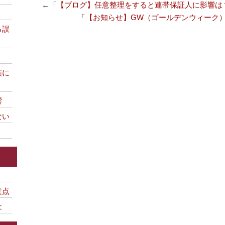
←「
【ブログ】任意整理をすると連帯保証人に影響は
「
【お知らせ】GW（ゴールデンウィーク
る誤
族に
響
ない
意点
は