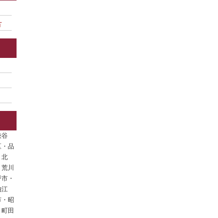
方
渋谷
区・品
・北
・荒川
野市・
狛江
市・昭
・町田